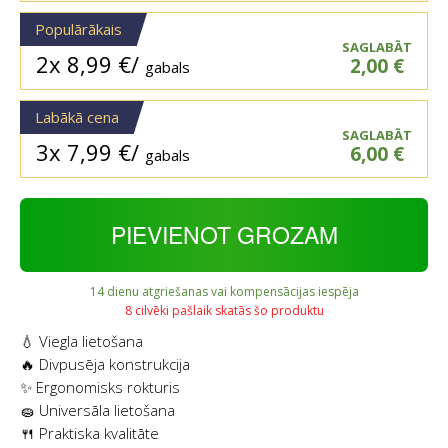
Populārākais
SAGLABĀT
2x
8,99
€
/
2,00
€
gabals
Labākā cena
SAGLABĀT
3x
7,99
€
/
6,00
€
gabals
PIEVIENOT GROZAM
14 dienu atgriešanas vai kompensācijas iespēja
8 cilvēki pašlaik skatās šo produktu
💧 Viegla lietošana
🔥 Divpusēja konstrukcija
✨ Ergonomisks rokturis
🧽 Universāla lietošana
🍴 Praktiska kvalitāte