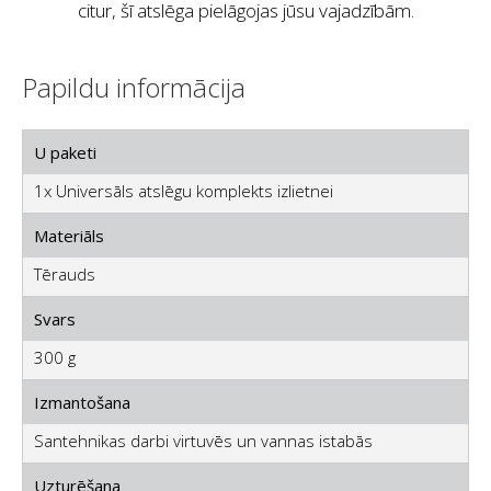
citur, šī atslēga pielāgojas jūsu vajadzībām.
Papildu informācija
U paketi
1x Universāls atslēgu komplekts izlietnei
Materiāls
Tērauds
Svars
300 g
Izmantošana
Santehnikas darbi virtuvēs un vannas istabās
Uzturēšana