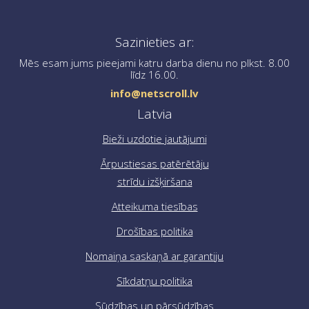
Ja jums ir nepieciešama palīdzība pasūtījuma
Sazinieties ar:
noformēšanā, lūdzu, sazinieties ar mums, rakstot uz
info@netscroll.lv
.
Mēs esam jums pieejami katru darba dienu no plkst. 8.00
līdz 16.00.
info@netscroll.lv
Latvia
Bieži uzdotie jautājumi
Ārpustiesas patērētāju
strīdu izšķiršana
Atteikuma tiesības
Drošības politika
Nomaiņa saskaņā ar garantiju
Sīkdatņu politika
Sūdzības un pārsūdzības