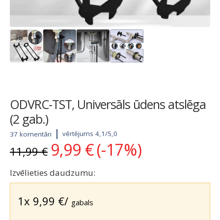
ODVRC-TST, Universāls ūdens atslēga
(2 gab.)
vērtējums 4,1/5,0
37 komentāri
9,99
€
(-17%)
Original
Current
11,99
€
price
price
was:
is:
Izvēlieties daudzumu:
11,99 €.
9,99 €.
1x
9,99
€
/
gabals