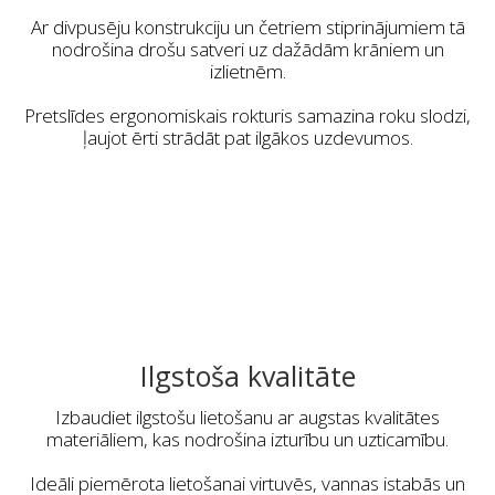
Ar divpusēju konstrukciju un četriem stiprinājumiem tā
nodrošina drošu satveri uz dažādām krāniem un
izlietnēm.
Pretslīdes ergonomiskais rokturis samazina roku slodzi,
ļaujot ērti strādāt pat ilgākos uzdevumos.
Ilgstoša kvalitāte
Izbaudiet ilgstošu lietošanu ar augstas kvalitātes
materiāliem, kas nodrošina izturību un uzticamību.
Ideāli piemērota lietošanai virtuvēs, vannas istabās un