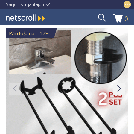
Vai jums ir jautājums?
info@netscroll.lv
0
Skip
Skip
to
to
Pārdošana
-17%
:
navigation
content