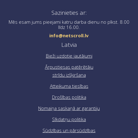
Ja jums ir nepieciešama palīdzība pasūtījuma
Sazinieties ar:
noformēšanā, lūdzu, sazinieties ar mums, rakstot uz
info@netscroll.lv
.
Mēs esam jums pieejami katru darba dienu no plkst. 8.00
līdz 16.00.
info@netscroll.lv
Latvia
Bieži uzdotie jautājumi
Ārpustiesas patērētāju
strīdu izšķiršana
Atteikuma tiesības
Drošības politika
Nomaiņa saskaņā ar garantiju
Sīkdatņu politika
Sūdzības un pārsūdzības