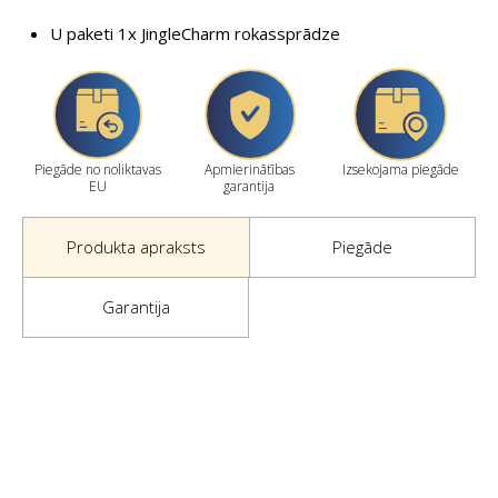
U paketi 1x JingleCharm rokassprādze
Piegāde no noliktavas
Apmierinātības
Izsekojama piegāde
EU
garantija
Produkta apraksts
Piegāde
Garantija