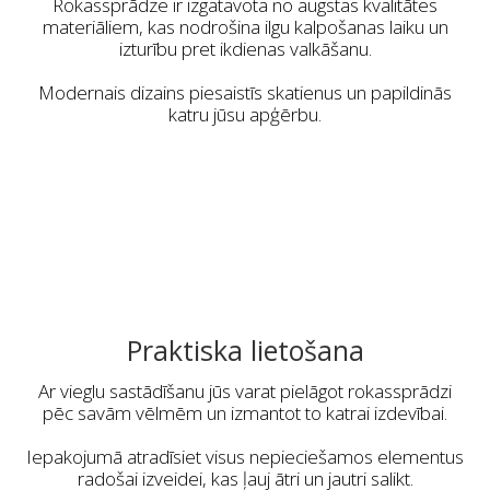
Rokassprādze ir izgatavota no augstas kvalitātes
materiāliem, kas nodrošina ilgu kalpošanas laiku un
izturību pret ikdienas valkāšanu.
Modernais dizains piesaistīs skatienus un papildinās
katru jūsu apģērbu.
Praktiska lietošana
Ar vieglu sastādīšanu jūs varat pielāgot rokassprādzi
pēc savām vēlmēm un izmantot to katrai izdevībai.
Iepakojumā atradīsiet visus nepieciešamos elementus
radošai izveidei, kas ļauj ātri un jautri salikt.