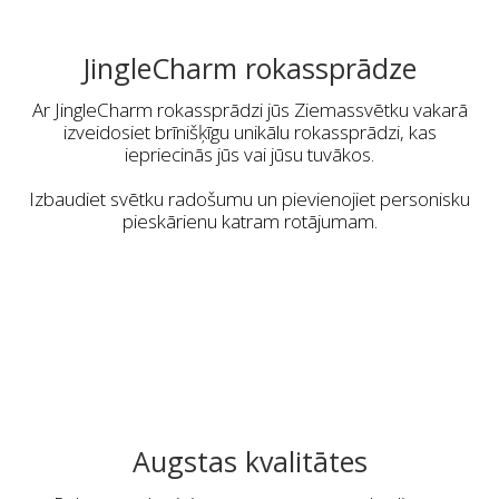
JingleCharm rokassprādze
Ar JingleCharm rokassprādzi jūs Ziemassvētku vakarā
izveidosiet brīnišķīgu unikālu rokassprādzi, kas
iepriecinās jūs vai jūsu tuvākos.
Izbaudiet svētku radošumu un pievienojiet personisku
pieskārienu katram rotājumam.
Augstas kvalitātes