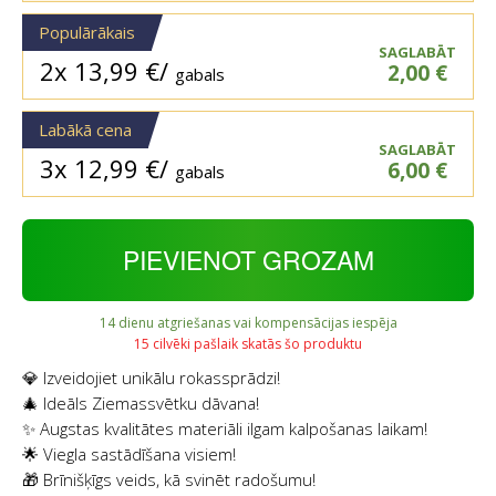
Populārākais
SAGLABĀT
2x
13,99
€
/
2,00
€
gabals
Labākā cena
SAGLABĀT
3x
12,99
€
/
6,00
€
gabals
PIEVIENOT GROZAM
14 dienu atgriešanas vai kompensācijas iespēja
15 cilvēki pašlaik skatās šo produktu
💎 Izveidojiet unikālu rokassprādzi!
🎄 Ideāls Ziemassvētku dāvana!
✨ Augstas kvalitātes materiāli ilgam kalpošanas laikam!
🌟 Viegla sastādīšana visiem!
🎁 Brīnišķīgs veids, kā svinēt radošumu!