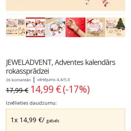
JEWELADVENT, Adventes kalendārs
rokassprādzei
vērtējums 4,4/5,0
26 komentāri
14,99
€
(-17%)
Original
Current
17,99
€
price
price
was:
is:
Izvēlieties daudzumu:
17,99 €.
14,99 €.
1x
14,99
€
/
gabals