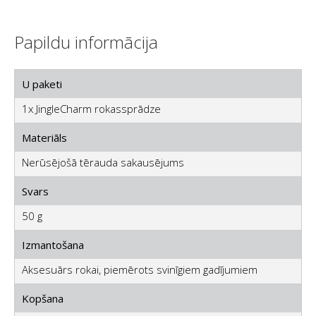
Papildu informācija
U paketi
1x JingleCharm rokassprādze
Materiāls
Nerūsējošā tērauda sakausējums
Svars
50 g
Izmantošana
Aksesuārs rokai, piemērots svinīgiem gadījumiem
Kopšana