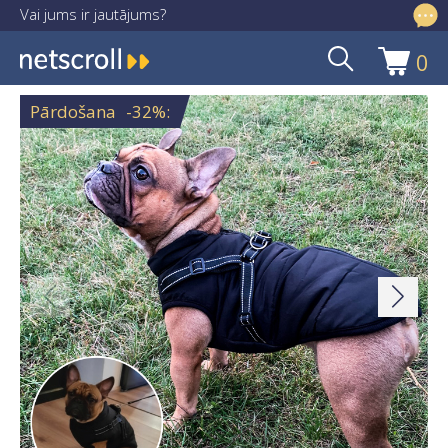
Vai jums ir jautājums?
info@netscroll.lv
0
Skip
Skip
to
to
Pārdošana
-32%
:
navigation
content