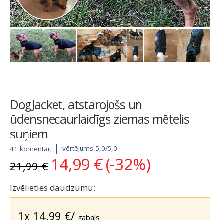
DogJacket, atstarojošs un
ūdensnecaurlaidīgs ziemas mētelis
suņiem
vērtējums 5,0/5,0
41 komentāri
14,99
€
(-32%)
Original
Current
21,99
€
price
price
was:
is:
Izvēlieties daudzumu:
21,99 €.
14,99 €.
1x
14,99
€
/
gabals