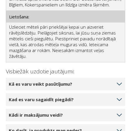
Bīgliem, Kokerspanieliem un līdzīga izmēra šķirnēm.
Lietošana:
Uzlieciet mēteli pāri priekšējai ķepai un aizveriet
rāvējslēdzēju. Pielāgojiet siksnas, lai jūsu suņa ziemas
mētelis cieši piegulētu. Piestipriniet pavadu norādītajā
vietā, kas atrodas mēteļa muguras vidū. Ieteicama
mazgāšana ar rokām. Neiesakām izmantot veļas
žāvētāju.
Visbiežāk uzdotie jautājumi:
Kā es varu veikt pasūtījumu?
Izvēlieties produktu daudzumu, ko vēlaties pasūtīt,
Kad es varu sagaidīt piegādi?
noklikšķinot uz 1 gabals, 2 gabali vai 3 gabali.
Noklikšķinot uz pogas Pievienot grozam, prece tiks
Ja jūsu izvēlētais produkts ir noliktavā mūsu noliktavā,
Kādi ir maksājumu veidi?
pievienota jūsu tiešsaistes grozam. Jūs varat pievienot
jūs varat sagaidīt piegādi 5-7 darba dienu laikā.
vai mainīt produktu daudzumu savā grozā.
Piegāde ir iespējama katru darba dienu, parasti no
Pabeidzot pasūtījumu, varat izvēlēties: skaidrā naudā,
Noklikšķinot uz pogas Turpināt pie kases, jūs tiksiet
Ko darīt, ja produkts man neder?