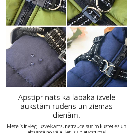
Apstiprināts kā labākā izvēle
aukstām rudens un ziemas
dienām!
Mētelis ir viegli uzvelkams, netraucē sunim kustēties un
aizsargā no vēja, lietus un aukstuma!