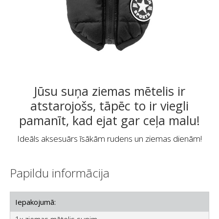
Jūsu suņa ziemas mētelis ir
atstarojošs, tāpēc to ir viegli
pamanīt, kad ejat gar ceļa malu!
Ideāls aksesuārs īsākām rudens un ziemas dienām!
Papildu informācija
Iepakojumā:
1x ziemas mētelis sunim