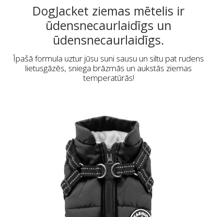
DogJacket ziemas mētelis ir
ūdensnecaurlaidīgs un
ūdensnecaurlaidīgs.
Īpašā formula uztur jūsu suni sausu un siltu pat rudens
lietusgāzēs, sniega brāzmās un aukstās ziemas
temperatūrās!