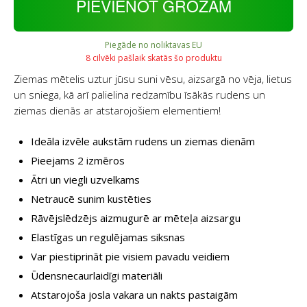
PIEVIENOT GROZAM
Piegāde no noliktavas EU
8 cilvēki pašlaik skatās šo produktu
Ziemas mētelis uztur jūsu suni vēsu, aizsargā no vēja, lietus
un sniega, kā arī palielina redzamību īsākās rudens un
ziemas dienās ar atstarojošiem elementiem!
Ideāla izvēle aukstām rudens un ziemas dienām
Pieejams 2 izmēros
Ātri un viegli uzvelkams
Netraucē sunim kustēties
Rāvējslēdzējs aizmugurē ar mēteļa aizsargu
Elastīgas un regulējamas siksnas
Var piestiprināt pie visiem pavadu veidiem
Ūdensnecaurlaidīgi materiāli
Atstarojoša josla vakara un nakts pastaigām