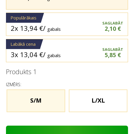
Populārākais
SAGLABĀT
2x
13,94
€
/
2,10
€
gabals
Labākā cena
SAGLABĀT
3x
13,04
€
/
5,85
€
gabals
Produkts
1
IZMĒRS:
S/M
L/XL