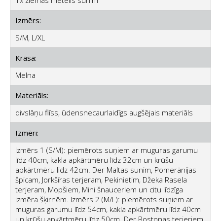
Izmērs:
S/M, L/XL
Krāsa:
Melna
Materiāls:
divslāņu flīss, ūdensnecaurlaidīgs augšējais materiāls
Izmēri:
Izmērs 1 (S/M): piemērots suņiem ar muguras garumu
līdz 40cm, kakla apkārtmēru līdz 32cm un krūšu
apkārtmēru līdz 42cm. Der Maltas sunim, Pomerānijas
špicam, Jorkšīras terjeram, Pekinietim, Džeka Rasela
terjeram, Mopšiem, Mini šnauceriem un citu līdzīga
izmēra šķirnēm. Izmērs 2 (M/L): piemērots suņiem ar
muguras garumu līdz 54cm, kakla apkārtmēru līdz 40cm
un krūšu apkārtmēru līdz 50cm. Der Bostonas terjeriem,