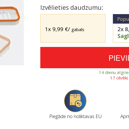
Izvēlieties daudzumu:
Popu
1x
9,99
€
/
2x
8
gabals
Sag
PIEV
14 dienu atgri
17 cilvēk
Piegāde no noliktavas EU
Apmi