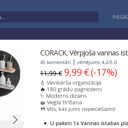
PIEGĀD
CORACK, Vērpjoša vannas ist
45 komentāri
vērtējums 4,2/5,0
9,99
€
(-17%)
Original
Current
11,99
€
price
price
💧 Vienkārša organizācija
was:
is:
🔥 180 grādu pagrieziens
11,99 €.
9,99 €.
✨ Moderns dizains
🧽 Viegla tīrīšana
🍴 Viss, kas jums nepieciešams!
U paketi 1x Vannas istabas pl