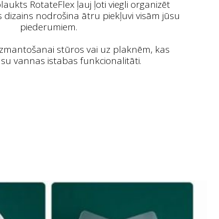
aukts RotateFlex ļauj ļoti viegli organizēt
s dizains nodrošina ātru piekļuvi visām jūsu
piederumiem.
 izmantošanai stūros vai uz plaknēm, kas
jūsu vannas istabas funkcionalitāti.