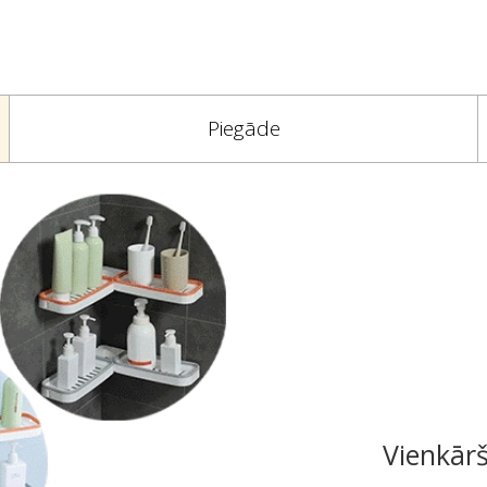
Piegāde
Vienkārš