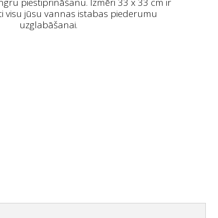
ngru piestiprināšanu. Izmēri 33 x 33 cm ir
ti visu jūsu vannas istabas piederumu
uzglabāšanai.