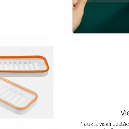
Vi
Plaukts viegli uzstā