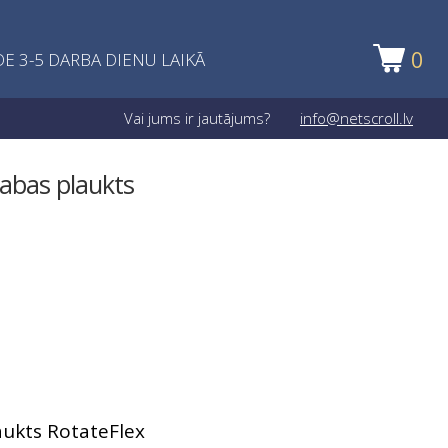
0
E 3-5 DARBA DIENU LAIKĀ
Vai jums ir jautājums?
info@netscroll.lv
abas plaukts
aukts RotateFlex