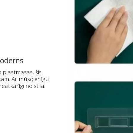
moderns
s plastmasas, šis
ikam. Ar mūsdienīgu
neatkarīgi no stila.