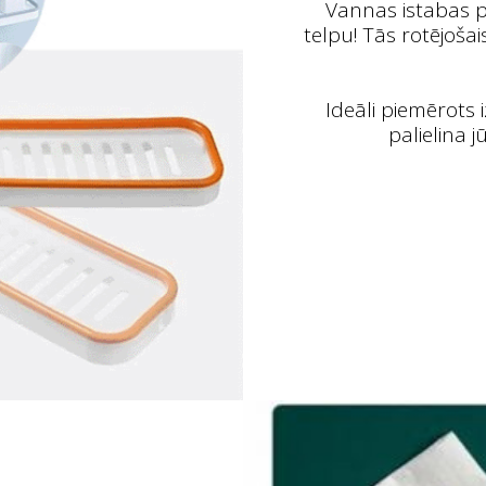
Vannas istabas pl
telpu! Tās rotējošai
Ideāli piemērots
palielina 