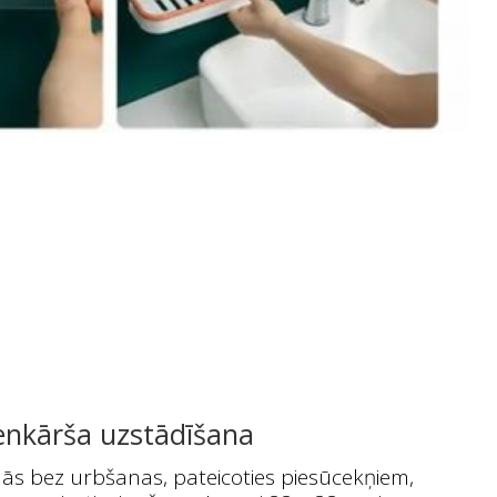
enkārša uzstādīšana
dās bez urbšanas, pateicoties piesūcekņiem,