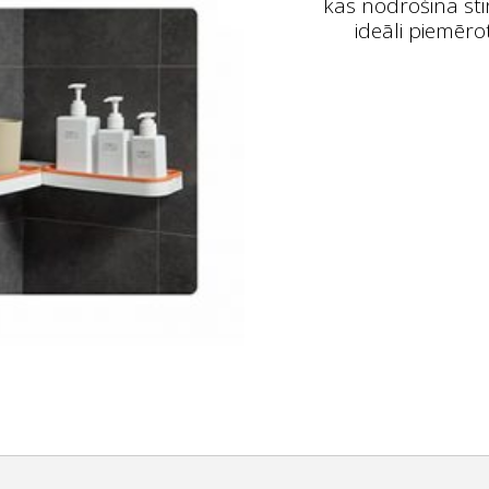
kas nodrošina sti
ideāli piemēro