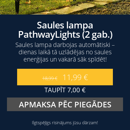
Saules lampa
PathwayLights (2 gab.)
Saules lampa darbojas automātiski –
dienas laikā tā uzlādējas no saules
enerģijas un vakarā sāk spīdēt!
11,99
€
18,99
€
TAUPĪT
7,00
€
APMAKSA PĒC PIEGĀDES
Ilgtspējīgs risinājums jūsu dārzam!