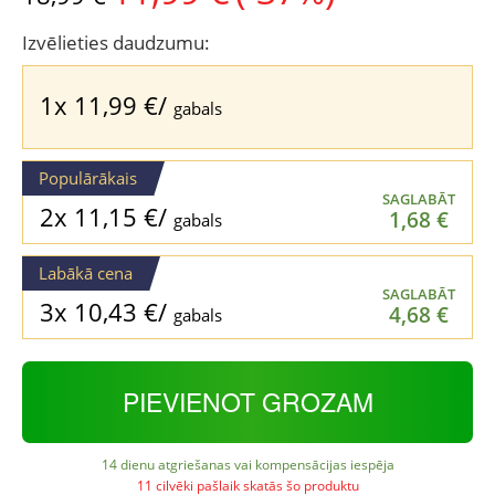
price
price
was:
is:
Izvēlieties daudzumu:
18,99 €.
11,99 €.
1x
11,99
€
/
gabals
Populārākais
SAGLABĀT
2x
11,15
€
/
1,68
€
gabals
Labākā cena
SAGLABĀT
3x
10,43
€
/
4,68
€
gabals
PIEVIENOT GROZAM
14 dienu atgriešanas vai kompensācijas iespēja
11 cilvēki pašlaik skatās šo produktu