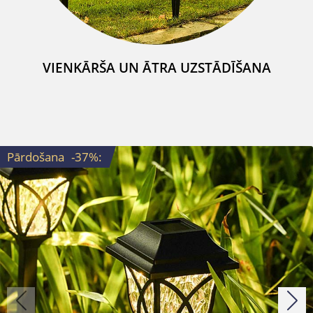
VIENKĀRŠA UN ĀTRA UZSTĀDĪŠANA
Pārdošana
-37%
: