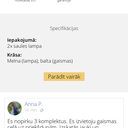
noliktavas EU
garantija
Specifikācijas
Iepakojumā:
2x saules lampa
Krāsa:
Melna (lampa), balta (gaismas)
Parādīt vairāk
Anna P.
50 min
·
Es nopirku 3 komplektus. Es izvietoju gaismas
ceļā uz priekšdurvīm. Izskatās jauki un