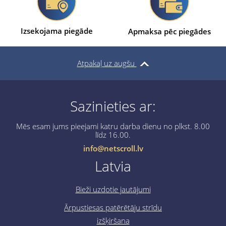
Izsekojama piegāde
Apmaksa pēc piegādes
Atpakaļ uz augšu
Sazinieties ar:
Mēs esam jums pieejami katru darba dienu no plkst. 8.00
līdz 16.00.
info@netscroll.lv
Latvia
Bieži uzdotie jautājumi
Ārpustiesas patērētāju strīdu
izšķiršana