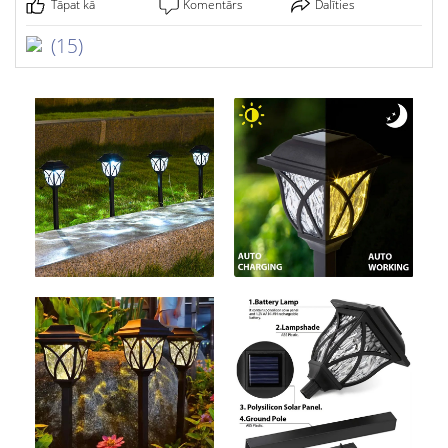
Tāpat kā
Komentārs
Dalīties
(15)