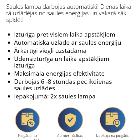
Saules lampa darbojas automātiski! Dienas laikā
tā uzlādējas no saules enerģijas un vakarā sāk
spīdēt!
Izturīga pret visiem laika apstākļiem
Automātiska uzlāde ar saules enerģiju
Ārkārtīgi viegli uzstādāma
Ūdensizturīga un laika apstākļiem
izturīga
Maksimāla enerģijas efektivitāte
Darbojas 6 -8 stundas pēc ikdienas
saules uzlādes
Iepakojumā: 2x saules lampa
Piegāde no
Apmierinātības
Izsekojama piegāde