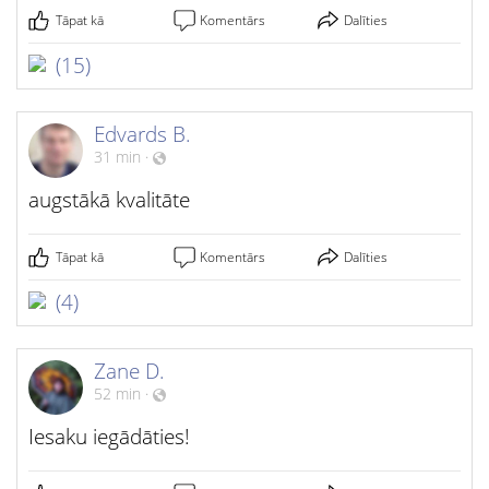
Tāpat kā
Komentārs
Dalīties
(15)
Edvards B.
31 min
·
augstākā kvalitāte
Tāpat kā
Komentārs
Dalīties
(4)
Zane D.
52 min
·
Iesaku iegādāties!