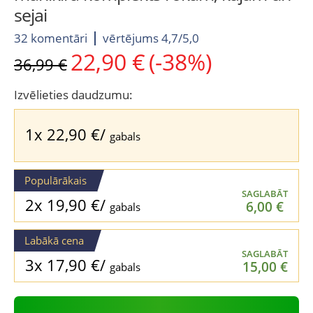
sejai
32 komentāri
vērtējums 4,7/5,0
22,90
€
(-38%)
Original
Current
36,99
€
price
price
was:
is:
Izvēlieties daudzumu:
36,99 €.
22,90 €.
1x
22,90
€
/
gabals
Populārākais
SAGLABĀT
2x
19,90
€
/
6,00
€
gabals
Labākā cena
SAGLABĀT
3x
17,90
€
/
15,00
€
gabals