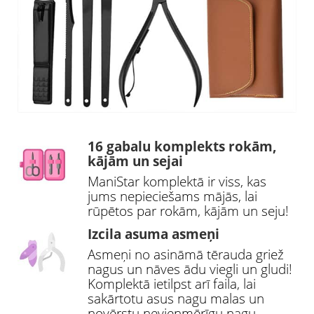
16 gabalu komplekts rokām,
kājām un sejai
ManiStar komplektā ir viss, kas
jums nepieciešams mājās, lai
rūpētos par rokām, kājām un seju!
Izcila asuma asmeņi
Asmeņi no asināmā tērauda griež
nagus un nāves ādu viegli un gludi!
Komplektā ietilpst arī faila, lai
sakārtotu asus nagu malas un
novērstu nevienmērīgu nagu