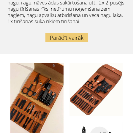
nagu, ragu, nāves ādas sakārtošana utt., 2x 2-pusējs
nagu tīrīšanas rīks: netīrumu noņemšana zem
nagiem, nagu apvalku atbīdīšana un vecā nagu laka,
1x tīrīšanas suka rīkiem tīrīšanai
Parādīt vairāk