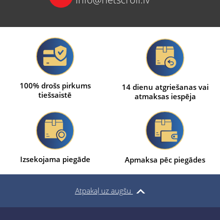
100% drošs pirkums
14 dienu atgriešanas vai
tiešsaistē
atmaksas iespēja
Izsekojama piegāde
Apmaksa pēc piegādes
Atpakaļ uz augšu