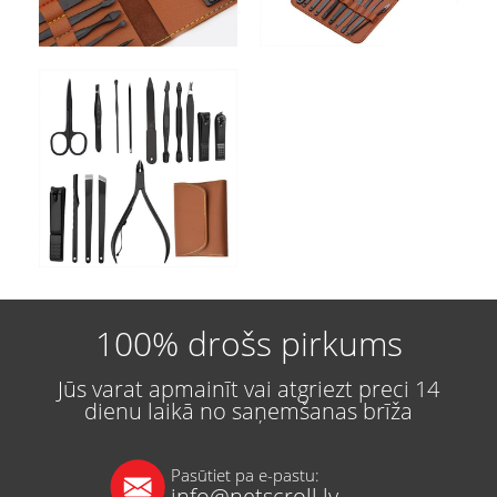
100% drošs pirkums
Jūs varat apmainīt vai atgriezt preci 14
dienu laikā no saņemšanas brīža
Pasūtiet pa e-pastu:
info@netscroll.lv