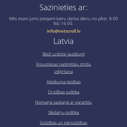
Sazinieties ar:
Mēs esam jums pieejami katru darba dienu no plkst. 8.00
līdz 16.00.
info@netscroll.lv
Latvia
Bieži uzdotie jautājumi
Ārpustiesas patērētāju strīdu
izšķiršana
Atteikuma tiesības
Drošības politika
Nomaiņa saskaņā ar garantiju
Sīkdatņu politika
Sūdzības un pārsūdzības