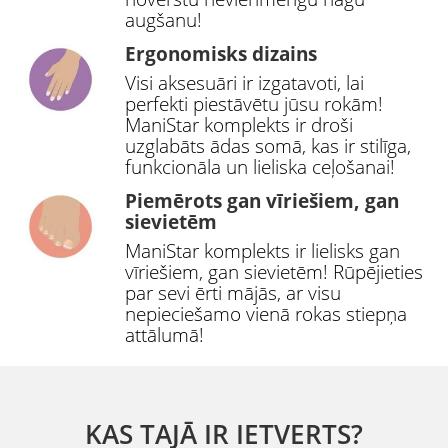
augšanu!
Ergonomisks dizains
Visi aksesuāri ir izgatavoti, lai
perfekti piestāvētu jūsu rokām!
ManiStar komplekts ir droši
uzglabāts ādas somā, kas ir stilīga,
funkcionāla un lieliska ceļošanai!
Piemērots gan vīriešiem, gan
sievietēm
ManiStar komplekts ir lielisks gan
vīriešiem, gan sievietēm! Rūpējieties
par sevi ērti mājās, ar visu
nepieciešamo vienā rokas stiepņa
attālumā!
KAS TAJĀ IR IETVERTS?