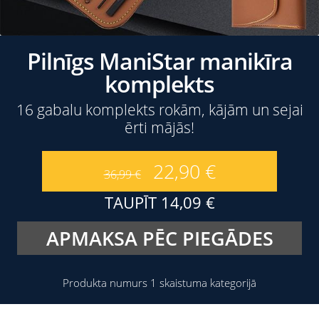
Pilnīgs ManiStar manikīra
komplekts
16 gabalu komplekts rokām, kājām un sejai
ērti mājās!
22,90
€
36,99
€
TAUPĪT
14,09
€
APMAKSA PĒC PIEGĀDES
Produkta numurs 1 skaistuma kategorijā