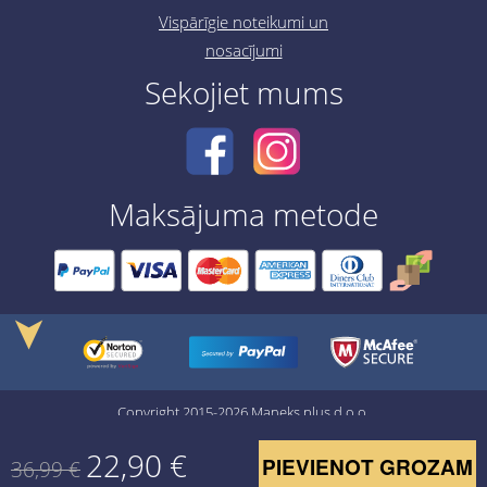
Vispārīgie noteikumi un
nosacījumi
Sekojiet mums
Maksājuma metode
➤
Copyright 2015-2026 Maneks plus d.o.o.
22,90
€
PIEVIENOT GROZAM
36,99
€