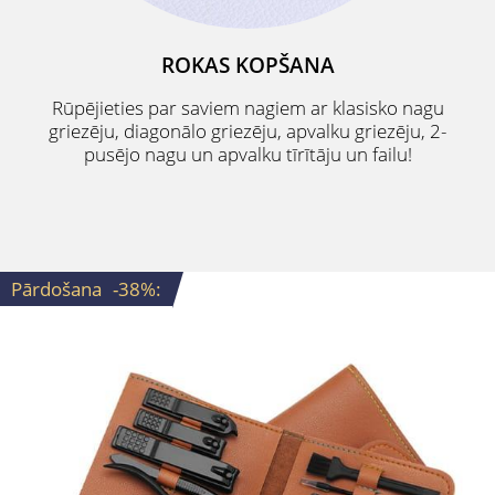
ROKAS KOPŠANA
Rūpējieties par saviem nagiem ar klasisko nagu
griezēju, diagonālo griezēju, apvalku griezēju, 2-
pusējo nagu un apvalku tīrītāju un failu!
Pārdošana
-38%
: