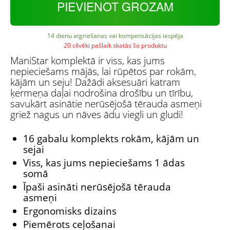
PIEVIENOT GROZAM
14 dienu atgriešanas vai kompensācijas iespēja
20 cilvēki pašlaik skatās šo produktu
ManiStar komplektā ir viss, kas jums
nepieciešams mājās, lai rūpētos par rokām,
kājām un seju! Dažādi aksesuāri katram
ķermeņa daļai nodrošina drošību un tīrību,
savukārt asinātie nerūsējošā tērauda asmeņi
griež nagus un nāves ādu viegli un gludi!
16 gabalu komplekts rokām, kājām un
sejai
Viss, kas jums nepieciešams 1 ādas
somā
Īpaši asināti nerūsējošā tērauda
asmeņi
Ergonomisks dizains
Piemērots ceļošanai