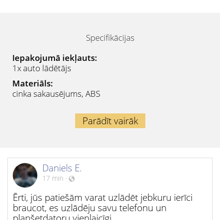
Specifikācijas
Iepakojumā iekļauts:
1x auto lādētājs
Materiāls:
cinka sakausējums, ABS
Parādīt vairāk
Daniels E.
17 min
·
Ērti, jūs patiešām varat uzlādēt jebkuru ierīci
braucot, es uzlādēju savu telefonu un
planšetdatoru vienlaicīgi.