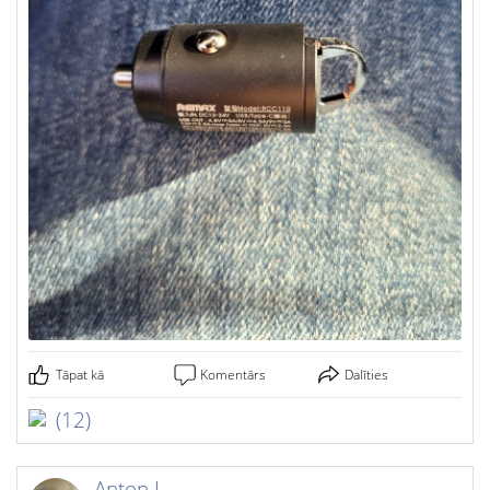
Tāpat kā
Komentārs
Dalīties
(12)
Anton I.