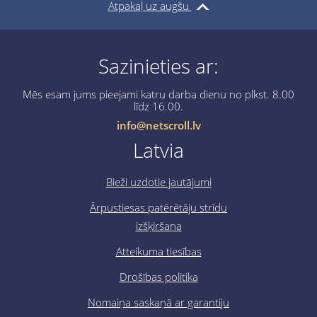
Atpakaļ uz augšu
Sazinieties ar:
Mēs esam jums pieejami katru darba dienu no plkst. 8.00
līdz 16.00.
info@netscroll.lv
Latvia
Bieži uzdotie jautājumi
Ārpustiesas patērētāju strīdu
izšķiršana
Atteikuma tiesības
Drošības politika
Nomaiņa saskaņā ar garantiju