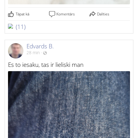
Tāpat kā
Komentārs
Dalīties
(11)
Edvards B.
28 min
·
Es to iesaku, tas ir lieliski man