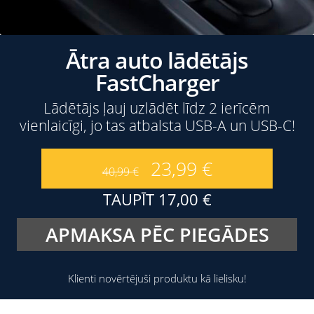
Ātra auto lādētājs
FastCharger
Lādētājs ļauj uzlādēt līdz 2 ierīcēm
vienlaicīgi, jo tas atbalsta USB-A un USB-C!
23,99
€
40,99
€
TAUPĪT
17,00
€
APMAKSA PĒC PIEGĀDES
Klienti novērtējuši produktu kā lielisku!