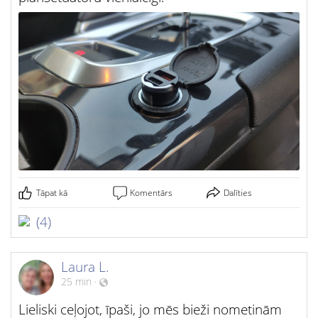
Tāpat kā
Komentārs
Dalīties
(4)
Laura L.
25 min
·
Lieliski ceļojot, īpaši, jo mēs bieži nometinām