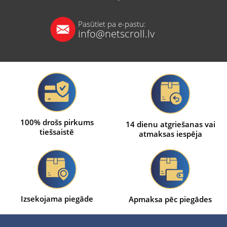
Pasūtiet pa e-pastu:
info@netscroll.lv
100% drošs pirkums
14 dienu atgriešanas vai
tiešsaistē
atmaksas iespēja
Izsekojama piegāde
Apmaksa pēc piegādes