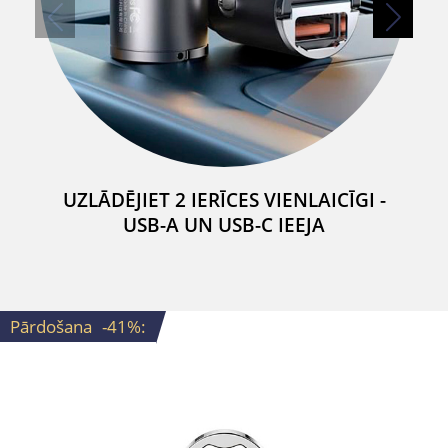
UZLĀDĒJIET 2 IERĪCES VIENLAICĪGI -
USB-A UN USB-C IEEJA
Pārdošana
-41%
: