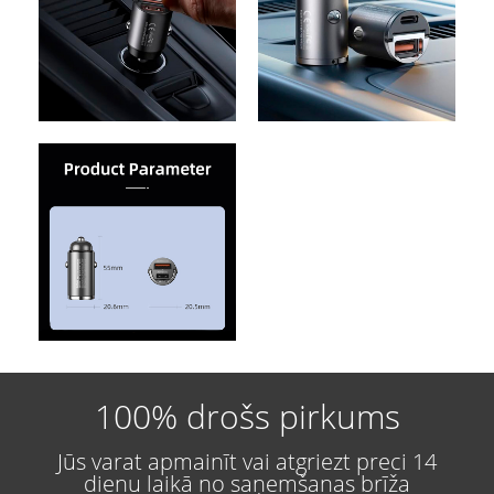
100% drošs pirkums
Jūs varat apmainīt vai atgriezt preci 14
dienu laikā no saņemšanas brīža