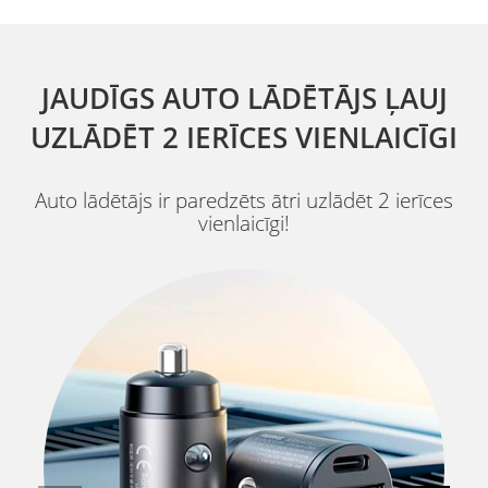
JAUDĪGS AUTO LĀDĒTĀJS ĻAUJ
UZLĀDĒT 2 IERĪCES VIENLAICĪGI
Auto lādētājs ir paredzēts ātri uzlādēt 2 ierīces
vienlaicīgi!