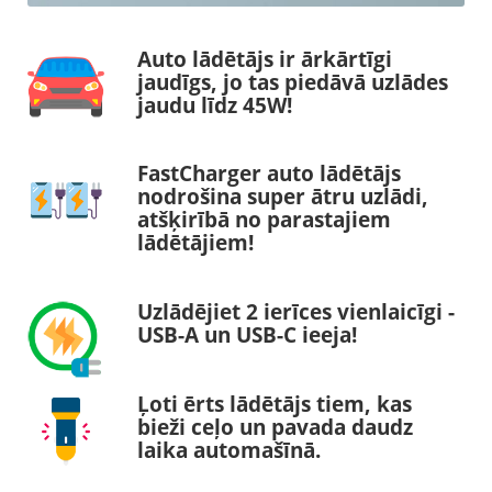
Auto lādētājs ir ārkārtīgi
jaudīgs, jo tas piedāvā uzlādes
jaudu līdz 45W!
FastCharger auto lādētājs
nodrošina super ātru uzlādi,
atšķirībā no parastajiem
lādētājiem!
Uzlādējiet 2 ierīces vienlaicīgi -
USB-A un USB-C ieeja!
Ļoti ērts lādētājs tiem, kas
bieži ceļo un pavada daudz
laika automašīnā.