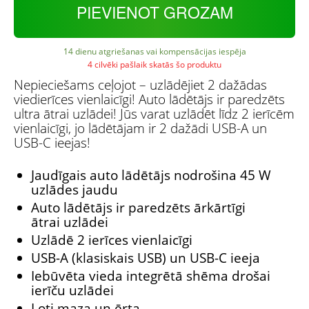
PIEVIENOT GROZAM
14 dienu atgriešanas vai kompensācijas iespēja
4 cilvēki pašlaik skatās šo produktu
Nepieciešams ceļojot – uzlādējiet 2 dažādas
viedierīces vienlaicīgi! Auto lādētājs ir paredzēts
ultra ātrai uzlādei! Jūs varat uzlādēt līdz 2 ierīcēm
vienlaicīgi, jo lādētājam ir 2 dažādi USB-A un
USB-C ieejas!
Jaudīgais auto lādētājs nodrošina 45 W
uzlādes jaudu
Auto lādētājs ir paredzēts ārkārtīgi
ātrai uzlādei
Uzlādē 2 ierīces vienlaicīgi
USB-A (klasiskais USB) un USB-C ieeja
Iebūvēta vieda integrētā shēma drošai
ierīču uzlādei
Ļoti maza un ērta