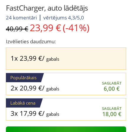
FastCharger, auto lādētājs
24 komentāri
vērtējums 4,3/5,0
23,99
€
(-41%)
Original
Current
40,99
€
price
price
was:
is:
Izvēlieties daudzumu:
40,99 €.
23,99 €.
1x
23,99
€
/
gabals
Populārākais
SAGLABĀT
2x
20,99
€
/
6,00
€
gabals
Labākā cena
SAGLABĀT
3x
17,99
€
/
18,00
€
gabals