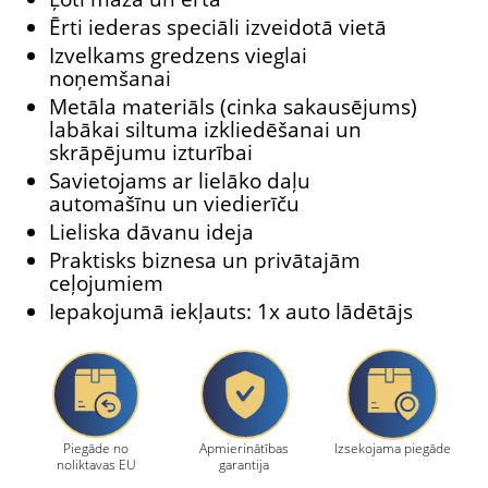
Ērti iederas speciāli izveidotā vietā
Izvelkams gredzens vieglai
noņemšanai
Metāla materiāls (cinka sakausējums)
labākai siltuma izkliedēšanai un
skrāpējumu izturībai
Savietojams ar lielāko daļu
automašīnu un viedierīču
Lieliska dāvanu ideja
Praktisks biznesa un privātajām
ceļojumiem
Iepakojumā iekļauts: 1x auto lādētājs
Piegāde no
Apmierinātības
Izsekojama piegāde
noliktavas EU
garantija