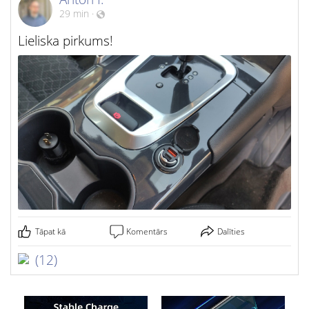
29 min
·
Lieliska pirkums!
Tāpat kā
Komentārs
Dalīties
(12)